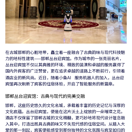
在古城邯郸的心脏地带，矗立着一座融合了古典韵味与现代科技魅
力的地标性建筑——邯郸丛台迎宾馆。作为城市的一张亮丽名片，
丛台迎宾馆不仅以其典雅的环境、精致的装潢和卓越的服务赢得了
国内外宾客的广泛赞誉，更在追求卓越的道路上不断前行，引领着
酒店业的新风尚。近日，随着
小鱼AI
服务机器人的加入，丛台迎
宾馆再次刷新了宾客的住宿体验，开启了智能服务的新篇章。
邯郸丛台迎宾馆：古典与现代的完美交融
邯郸，这座历史悠久的文化名城，承载着丰富的历史记忆与深厚的
文化底蕴。丛台迎宾馆，便是在这片沃土上绽放的一朵璀璨之花。
酒店不仅保留了邯郸古城的文化精髓，更巧妙地将现代设计理念融
入其中，打造出既具古典韵味又不失现代感的住宿空间。从踏入大
堂的那一刻起，宾客便能感受到那份独特的文化氛围与宾至如归的