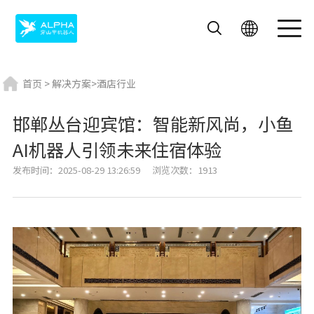
首页
>
解决方案
>
酒店行业
邯郸丛台迎宾馆：智能新风尚，小鱼
AI机器人引领未来住宿体验
飞毛腿
艾米
迎宾机器人
发布时间：2025-08-29 13:26:59
浏览次数：1913
送餐机器人
酒店机器人
外卖机器人