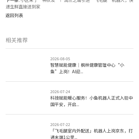
下一条:
小区来了“神队友”！润兰之城引进“飞毛腿”机器人，快
递生鲜直接送到家
返回列表
相关推荐
2026-08-05
智慧赋能健康｜枫林健康管理中心“小
鱼”上岗！AI迎...
2026-07-24
科技赋能暖心服务！小鱼机器人正式入驻中
国平安，开启...
2026-07-22
「飞毛腿室内外配送」机器人上岗京东，打
通末端1公里...