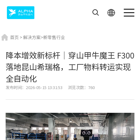
首页
>
解决方案
>
新零售行业
降本增效新标杆｜穿山甲牛魔王 F300
落地昆山希瑞格，工厂物料转运实现
飞毛腿
艾米
迎宾机器人
全自动化
送餐机器人
酒店机器人
发布时间：2026-05-15 13:31:53
浏览次数：760
外卖机器人