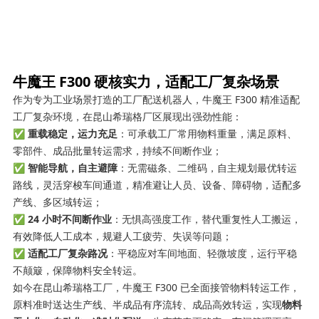
牛魔王 F300 硬核实力，适配工厂复杂场景
作为专为工业场景打造的工厂配送机器人，牛魔王 F300 精准适配
工厂复杂环境，在昆山希瑞格厂区展现出强劲性能：
✅
重载稳定，运力充足
：可承载工厂常用物料重量，满足原料、
零部件、成品批量转运需求，持续不间断作业；
✅
智能导航，自主避障
：无需磁条、二维码，自主规划最优转运
路线，灵活穿梭车间通道，精准避让人员、设备、障碍物，适配多
产线、多区域转运；
✅
24 小时不间断作业
：无惧高强度工作，替代重复性人工搬运，
有效降低人工成本，规避人工疲劳、失误等问题；
✅
适配工厂复杂路况
：平稳应对车间地面、轻微坡度，运行平稳
不颠簸，保障物料安全转运。
如今在昆山希瑞格工厂，牛魔王 F300 已全面接管物料转运工作，
原料准时送达生产线、半成品有序流转、成品高效转运，实现
物料